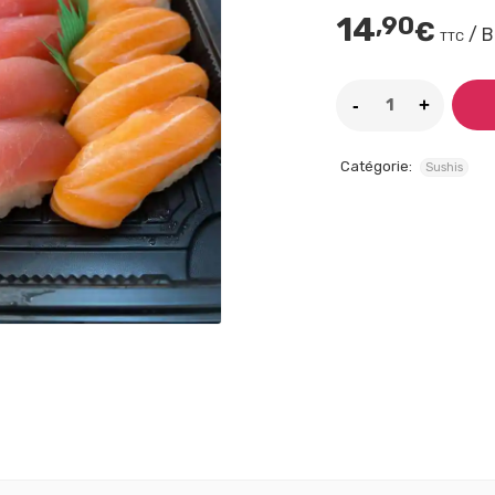
14
,90
€
/ 
TTC
Catégorie:
Sushis