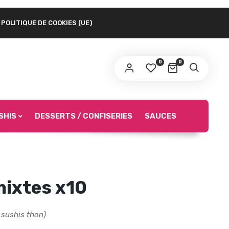
POLITIQUE DE COOKIES (UE)
 lien permettant de définir un nouveau mot de
sse sera envoyé à votre adresse e-mail.
0
0
s données personnelles seront utilisées afin de vous
surer une bonne expérience durant votre navigation sur le
te internet, pour accéder notamment à votre compte Asian
urmet.
SHIS
DESSERTS / CONFISERIES
SAUCES
S’INSCRIRE
mixtes x10
 sushis thon)