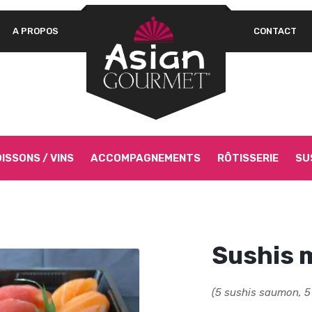
A PROPOS
CONTACT
Un
OBLIGATOIRE
MOT DE PASSE
*
pa
Vo
as
si
SE SOUVENIR DE MOI
Go
SE CONNECTER
ISSONS / VINS
ACCOMPAGNEMENTS
RÔTISSERIE
SU
Mot de passe perdu ?
Sushis 
(5 sushis saumon, 5