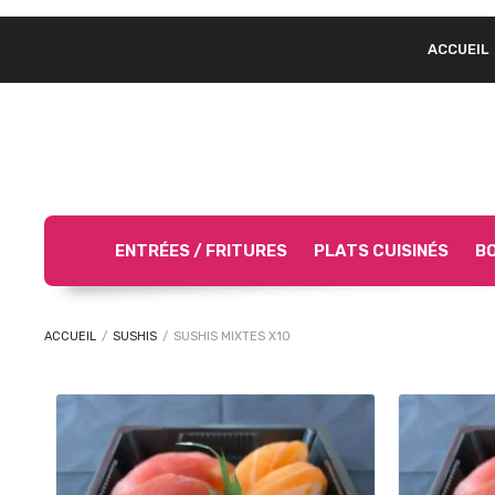
ACCUEIL
ENTRÉES / FRITURES
PLATS CUISINÉS
BO
ACCUEIL
/
SUSHIS
/
SUSHIS MIXTES X10