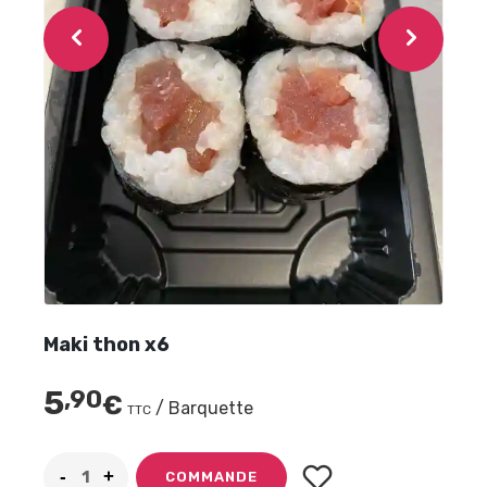
Maki thon x6
5
,90
€
/ Barquette
TTC
COMMANDE