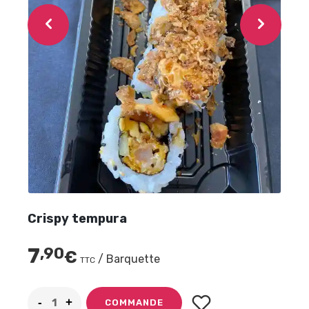
Crispy tempura
7
,90
€
/ Barquette
TTC
COMMANDE