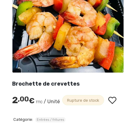
Brochette de crevettes
2
,00
€
Rupture de stock
/ Unité
TTC
Catégorie:
Entrées / fritures