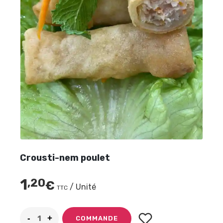
Crousti-nem poulet
1
,20
€
/ Unité
TTC
COMMANDE