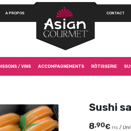
A PROPOS
CONTACT
Un
OBLIGATOIRE
MOT DE PASSE
*
pa
Vo
as
si
SE SOUVENIR DE MOI
Go
SE CONNECTER
ISSONS / VINS
ACCOMPAGNEMENTS
RÔTISSERIE
SU
Mot de passe perdu ?
Sushi s
8
,90
€
/ Uni
TTC