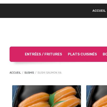
ACCUEIL
ENTRÉES / FRITURES
PLATS CUISINÉS
BO
ACCUEIL
/
SUSHIS
/
SUSHI SAUMON X6