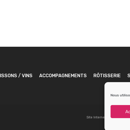
ISSONS / VINS
ACCOMPAGNEMENTS
RÔTISSERIE
Nous utilis
Ac
Site Internet réalisé par
l'At