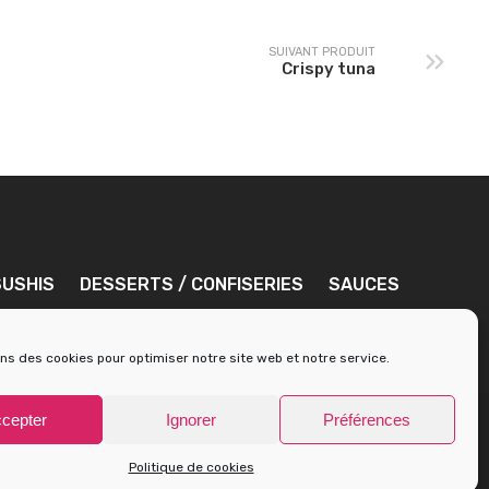
SUIVANT PRODUIT
Crispy tuna
SUSHIS
DESSERTS / CONFISERIES
SAUCES
ons des cookies pour optimiser notre site web et notre service.
cepter
Ignorer
Préférences
| © 2021 Tous droits réservés -
-
elier Digital de Nico
Mentions légales
Conditions
Générales de Vente
Politique de cookies