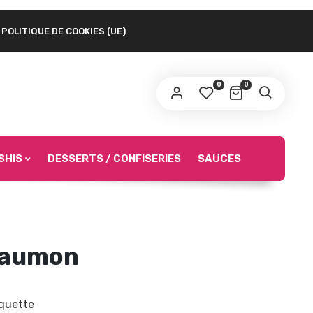
POLITIQUE DE COOKIES (UE)
 lien permettant de définir un nouveau mot de
sse sera envoyé à votre adresse e-mail.
0
0
s données personnelles seront utilisées afin de vous
surer une bonne expérience durant votre navigation sur le
te internet, pour accéder notamment à votre compte Asian
urmet.
SHIS
DESSERTS / CONFISERIES
SAUCES
S’INSCRIRE
saumon
quette