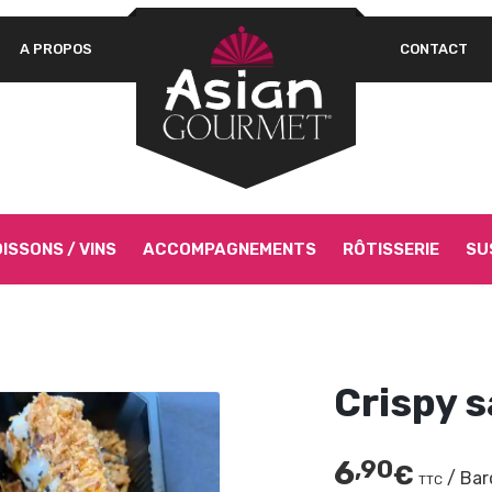
A PROPOS
CONTACT
Un
OBLIGATOIRE
MOT DE PASSE
*
pa
Vo
as
si
SE SOUVENIR DE MOI
Go
SE CONNECTER
ISSONS / VINS
ACCOMPAGNEMENTS
RÔTISSERIE
SU
Mot de passe perdu ?
Crispy 
6
,90
€
/ Bar
TTC