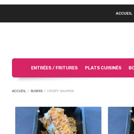
ACCUEIL
ENTRÉES / FRITURES
PLATS CUISINÉS
BO
ACCUEIL
/
SUSHIS
/
CRISPY SAUMON