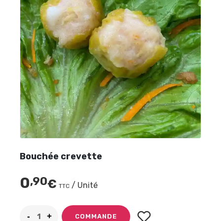
Bouchée crevette
0
,90
€
/ Unité
TTC
COMMANDE