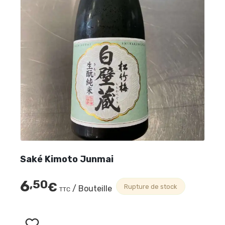
Saké Kimoto Junmai
6
,50
€
Rupture de stock
/ Bouteille
TTC