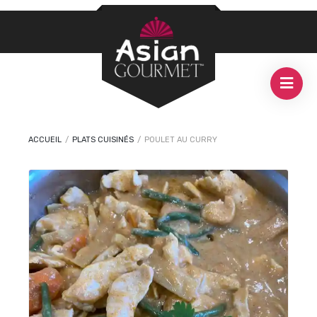
ACCUEIL
/
PLATS CUISINÉS
/
POULET AU CURRY