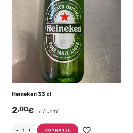
Heineken 33 cl
2
,00
€
/ Unité
TTC
COMMANDE