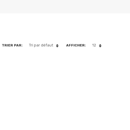
SORT
Tri par défaut
12
TRIER PAR:
AFFICHER:
BY