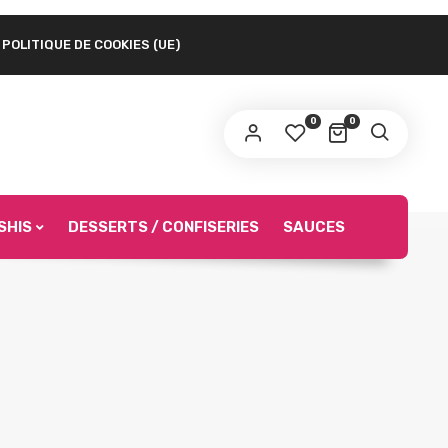
POLITIQUE DE COOKIES (UE)
 lien permettant de définir un nouveau mot de
sse sera envoyé à votre adresse e-mail.
0
0
s données personnelles seront utilisées afin de vous
surer une bonne expérience durant votre navigation sur le
te internet, pour accéder notamment à votre compte Asian
urmet.
SHIS
DESSERTS / CONFISERIES
SAUCES
S’INSCRIRE