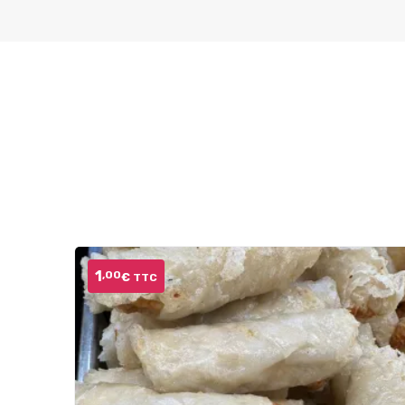
1
,00
€
TTC