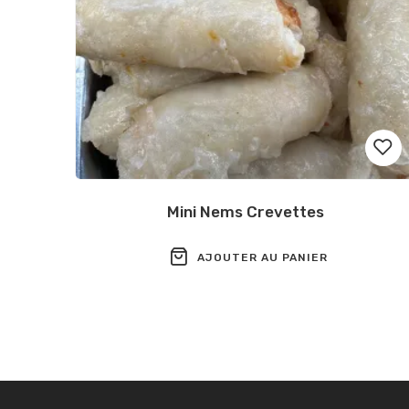
Mini Nems Crevettes
Ajou
à la
AJOUTER AU PANIER
liste
de
souh