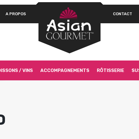
A PROPOS
CONTACT
Un
OBLIGATOIRE
MOT DE PASSE
*
pa
Vo
as
si
SE SOUVENIR DE MOI
Go
SE CONNECTER
ISSONS / VINS
ACCOMPAGNEMENTS
RÔTISSERIE
SU
Mot de passe perdu ?
D