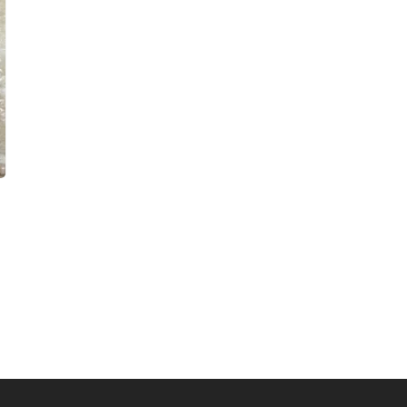
ter
aits